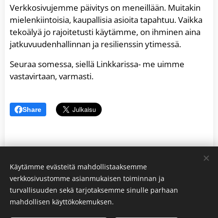
Verkkosivujemme päivitys on meneillään. Muitakin
mielenkiintoisia, kaupallisia asioita tapahtuu. Vaikka
tekoälyä jo rajoitetusti käytämme, on ihminen aina
jatkuvuudenhallinnan ja resilienssin ytimessä.
Seuraa somessa, siellä Linkkarissa- me uimme
vastavirtaan, varmasti.
Share
Käytämme evästeitä mahdollistaaksemme
verkkosivustomme asianmukaisen toiminnan ja
turvallisuuden sekä tarjotaksemme sinulle parhaan
mahdollisen käyttökokemuksen.
varatie