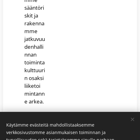
sääntöri
skit ja
rakenna
mme
jatkuvuu
denhalli
nnan
toiminta
kulttuuri
n osaksi
liiketoi
mintann
e arkea.
Käytämme evästeitä mahdollistaaksemme
verkkosivustomme asianmukaisen toiminnan ja
turvallisuuden sekä tarjotaksemme sinulle parhaan