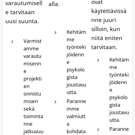
ovat
varautumisell
alla.
käytettävissä
e tarvitaan
nne juuri
uusi suunta.
silloin, kun
Kehitäm
niitä eniten
me
Varmist
tarvitaan.
työnteki
amme
jöidenn
varautu
Kehitäm
e
misenn
me
psykolo
e
työnteki
gista
projekti
jöidenn
joustavu
en
e
utta.
onnistu
psykolo
misen
Paranne
gista
sekä
mme
joustavu
toiminta
valmiutt
utta.
nne
a
Paranne
jatkuvuu
kohdata