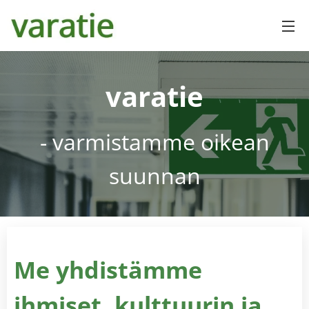
varatie
- varmistamme oikean
suunnan
Me
yhdistämme
ih
miset, kulttuurin ja