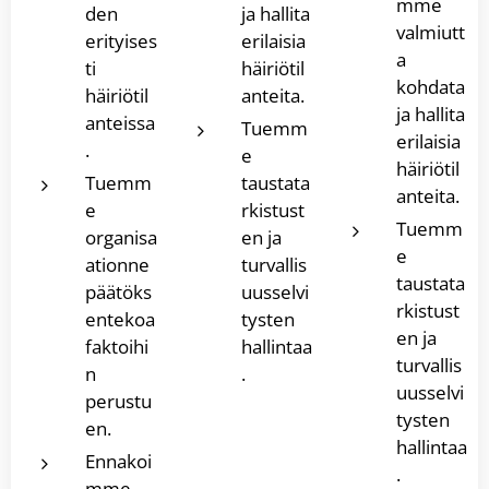
mme
den
ja hallita
valmiutt
erityises
erilaisia
a
ti
häiriötil
kohdata
häiriötil
anteita.
ja hallita
anteissa
Tuemm
erilaisia
.
e
häiriötil
Tuemm
taustata
anteita.
e
rkistust
Tuemm
organisa
en ja
e
ationne
turvallis
taustata
päätöks
uusselvi
rkistust
entekoa
tysten
en ja
faktoihi
hallintaa
turvallis
n
.
uusselvi
perustu
tysten
en.
hallintaa
Ennakoi
.
mme