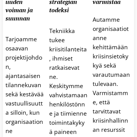
uuden
strategian
varmistaa
voiman ja
todeksi
suunnan
Autamme
organisaatiot
Tekniikka
anne
Tarjoamme
tukee
kehittämään
osaavan
kriisitilanteita
kriisinsietoky
projektijohdo
, ihmiset
kyä sekä
n,
ratkaisevat
varautumaan
ajantasaisen
ne.
tulevaan.
tilannekuvan
Keskitymme
Varmistamm
sekä kestävää
vahvistamaan
e, että
vastuullisuutt
henkilöstönn
tarvittavat
a silloin, kun
e ja tiimienne
kriisinhallinn
organisaation
toimintakyky
an resurssit
ne
ä paineen